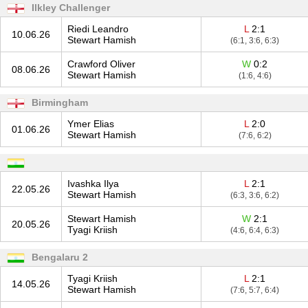
Ilkley Challenger
Riedi Leandro
L
2:1
10.06.26
Stewart Hamish
(6:1, 3:6, 6:3)
Crawford Oliver
W
0:2
08.06.26
Stewart Hamish
(1:6, 4:6)
Birmingham
Ymer Elias
L
2:0
01.06.26
Stewart Hamish
(7:6, 6:2)
Ivashka Ilya
L
2:1
22.05.26
Stewart Hamish
(6:3, 3:6, 6:2)
Stewart Hamish
W
2:1
20.05.26
Tyagi Kriish
(4:6, 6:4, 6:3)
Bengalaru 2
Tyagi Kriish
L
2:1
14.05.26
Stewart Hamish
(7:6, 5:7, 6:4)