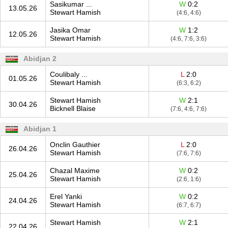
Sasikumar ...
W
0:2
13.05.26
Stewart Hamish
(4:6, 4:6)
Jasika Omar
W
1:2
12.05.26
Stewart Hamish
(4:6, 7:6, 3:6)
Abidjan 2
Coulibaly ...
L
2:0
01.05.26
Stewart Hamish
(6:3, 6:2)
Stewart Hamish
W
2:1
30.04.26
Bicknell Blaise
(7:6, 4:6, 7:6)
Abidjan 1
Onclin Gauthier
L
2:0
26.04.26
Stewart Hamish
(7:6, 7:6)
Chazal Maxime
W
0:2
25.04.26
Stewart Hamish
(2:6, 1:6)
Erel Yanki
W
0:2
24.04.26
Stewart Hamish
(6:7, 6:7)
Stewart Hamish
W
2:1
22.04.26