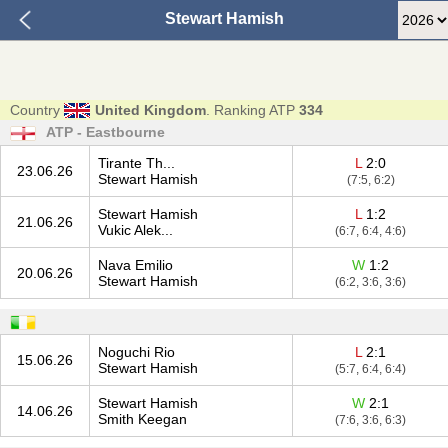
Stewart Hamish
Country
United Kingdom
. Ranking ATP
334
ATP - Eastbourne
Tirante Th...
L
2:0
23.06.26
Stewart Hamish
(7:5, 6:2)
Stewart Hamish
L
1:2
21.06.26
Vukic Alek...
(6:7, 6:4, 4:6)
Nava Emilio
W
1:2
20.06.26
Stewart Hamish
(6:2, 3:6, 3:6)
Noguchi Rio
L
2:1
15.06.26
Stewart Hamish
(5:7, 6:4, 6:4)
Stewart Hamish
W
2:1
14.06.26
Smith Keegan
(7:6, 3:6, 6:3)