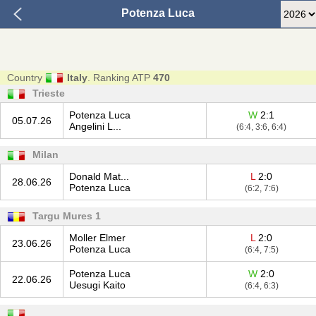
Potenza Luca
Country
Italy
. Ranking ATP
470
Trieste
Potenza Luca
W
2:1
05.07.26
Angelini L...
(6:4, 3:6, 6:4)
Milan
Donald Mat...
L
2:0
28.06.26
Potenza Luca
(6:2, 7:6)
Targu Mures 1
Moller Elmer
L
2:0
23.06.26
Potenza Luca
(6:4, 7:5)
Potenza Luca
W
2:0
22.06.26
Uesugi Kaito
(6:4, 6:3)