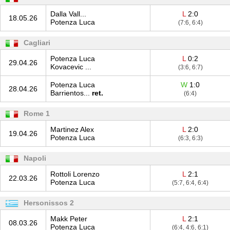
Dalla Vall...
L
2:0
18.05.26
Potenza Luca
(7:6, 6:4)
Cagliari
Potenza Luca
L
0:2
29.04.26
Kovacevic ...
(3:6, 6:7)
Potenza Luca
W
1:0
28.04.26
Barrientos...
ret.
(6:4)
Rome 1
Martinez Alex
L
2:0
19.04.26
Potenza Luca
(6:3, 6:3)
Napoli
Rottoli Lorenzo
L
2:1
22.03.26
Potenza Luca
(5:7, 6:4, 6:4)
Hersonissos 2
Makk Peter
L
2:1
08.03.26
Potenza Luca
(6:4, 4:6, 6:1)