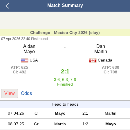
Match Summary
Challenge - Mexico City 2026 (clay)
07 Apr 2026 22:40
First round
Aidan
Dan
-
Mayo
Martin
USA
Canada
ATP: 625
ATP: 630
2:1
Cl: 492
Cl: 708
3:6, 6:3, 7:6
Finished
View
Odds
Head to heads
07.04.26
Cl
Mayo
2:1
Martin
08.07.25
Gr
Martin
1:2
Mayo