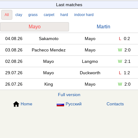
Last matches
All
clay
grass
carpet
hard
indoor hard
Mayo
Martin
04.08.26
Sakamoto
Mayo
L
0:2
03.08.26
Pacheco Mendez
Mayo
W
2:0
02.08.26
Mayo
Langmo
W
2:1
29.07.26
Mayo
Duckworth
L
1:2
26.07.26
King
Mayo
W
2:0
Full version
Home
Русский
Contacts