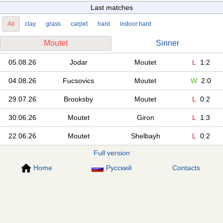
Last matches
All
clay
grass
carpet
hard
indoor hard
Moutet
Sinner
05.08.26
Jodar
Moutet
L
1:2
04.08.26
Fucsovics
Moutet
W
2:0
29.07.26
Brooksby
Moutet
L
0:2
30.06.26
Moutet
Giron
L
1:3
22.06.26
Moutet
Shelbayh
L
0:2
Full version
Home
Русский
Contacts