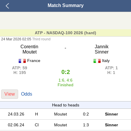
Match Summary
ATP - NASDAQ-100 2026 (hard)
24 Mar 2026 02:05
Third round
Corentin
Jannik
-
Moutet
Sinner
France
Italy
ATP: 59
ATP: 1
0:2
H: 195
H: 1
1:6, 4:6
Finished
View
Odds
Head to heads
24.03.26
H
Moutet
0:2
Sinner
02.06.24
Cl
Moutet
1:3
Sinner