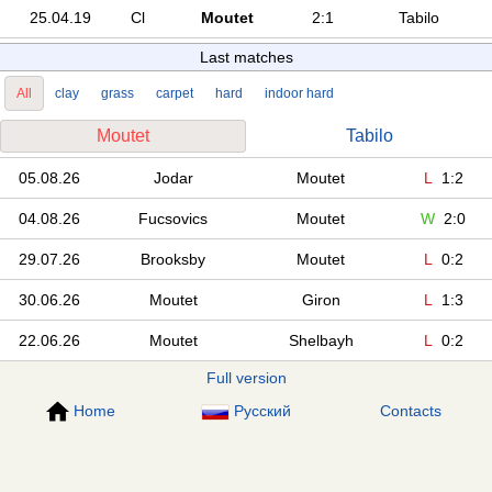
25.04.19
Cl
Moutet
2:1
Tabilo
Last matches
All
clay
grass
carpet
hard
indoor hard
Moutet
Tabilo
05.08.26
Jodar
Moutet
L
1:2
04.08.26
Fucsovics
Moutet
W
2:0
29.07.26
Brooksby
Moutet
L
0:2
30.06.26
Moutet
Giron
L
1:3
22.06.26
Moutet
Shelbayh
L
0:2
Full version
Home
Русский
Contacts