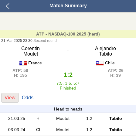
Match Summary
ATP - NASDAQ-100 2025 (hard)
21 Mar 2025 23:30
Second round
Corentin
Alejandro
-
Moutet
Tabilo
France
Chile
ATP: 59
ATP: 26
1:2
H: 195
H: 39
7:5, 3:6, 5:7
Finished
View
Odds
Head to heads
21.03.25
H
Moutet
1:2
Tabilo
03.03.24
Cl
Moutet
1:2
Tabilo