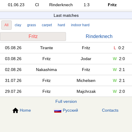
01.06.23
Cl
Rinderknech
1:3
Fritz
Last matches
All
clay
grass
carpet
hard
indoor hard
Fritz
Rinderknech
05.08.26
Tirante
Fritz
L
0:2
03.08.26
Fritz
Jodar
W
2:0
02.08.26
Nakashima
Fritz
W
2:1
31.07.26
Fritz
Michelsen
W
2:1
29.07.26
Fritz
Majchrzak
W
2:0
Full version
Home
Русский
Contacts