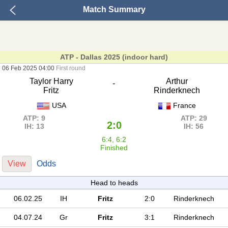
Match Summary
ATP - Dallas 2025 (indoor hard)
06 Feb 2025 04:00
First round
Taylor Harry
Arthur
-
Fritz
Rinderknech
USA
France
ATP: 9
ATP: 29
2:0
IH: 13
IH: 56
6:4, 6:2
Finished
View
Odds
Head to heads
06.02.25
IH
Fritz
2:0
Rinderknech
04.07.24
Gr
Fritz
3:1
Rinderknech