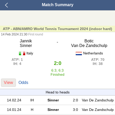
Match Summary
ATP - ABN/AMRO World Tennis Tournament 2024 (indoor hard)
14 Feb 2024 21:30
First round
Jannik
Botic
-
Sinner
Van De Zandschulp
Italy
Netherlands
ATP: 1
ATP: 70
2:0
IH: 4
IH: 38
6:3, 6:3
Finished
View
Odds
Head to heads
14.02.24
IH
Sinner
2:0
Van De Zandschulp
14.01.24
H
Sinner
3:0
Van De Zandschulp