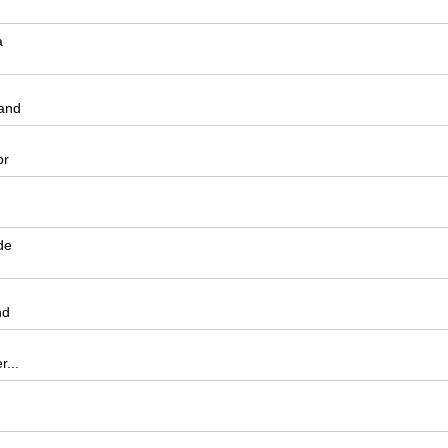
a
and
or
de
nd
r...