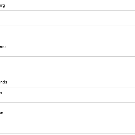
urg
one
ands
n
an