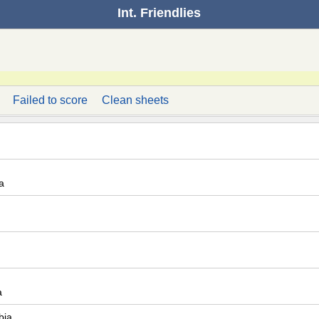
Int. Friendlies
Failed to score
Clean sheets
a
a
bia