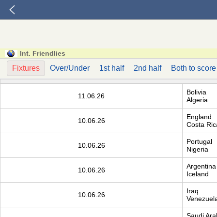
Int. Friendlies
Fixtures
Over/Under
1st half
2nd half
Both to score
Bolivia
11.06.26
Algeria
England
10.06.26
Costa Ric
Portugal
10.06.26
Nigeria
Argentina
10.06.26
Iceland
Iraq
10.06.26
Venezuel
Saudi Ara