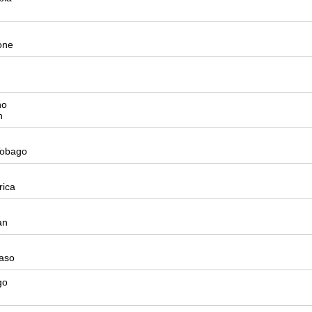
one
no
n
Tobago
rica
an
aso
go