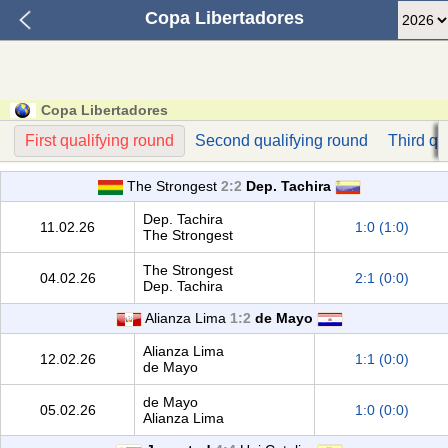
Copa Libertadores
Copa Libertadores
First qualifying round
Second qualifying round
Third qu
The Strongest
2:2
Dep. Tachira
Dep. Tachira
11.02.26
1:0 (1:0)
The Strongest
The Strongest
04.02.26
2:1 (0:0)
Dep. Tachira
Alianza Lima
1:2
de Mayo
Alianza Lima
12.02.26
1:1 (0:0)
de Mayo
de Mayo
05.02.26
1:0 (0:0)
Alianza Lima